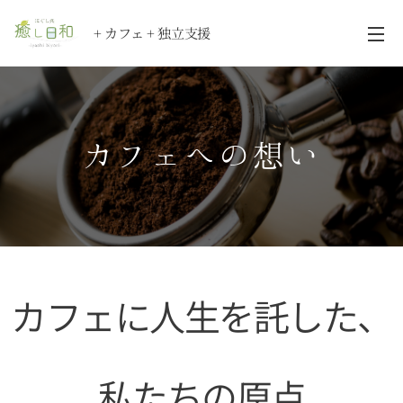
+ カフェ + 独立支援
カフェへの想い
カフェに人生を託した、
私たちの原点